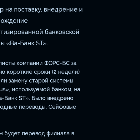
р на поставку, внедрение и
вождение
тизированной банковской
ы «Ва-Банк ST».
листы компании ФОРС-БС за
о короткие сроки (2 недели)
ели замену старой системы
s», используемой банком, на
а-Банк ST». Было внедрено
ародные переводы, Сейфовые
 будет перевод филиала в