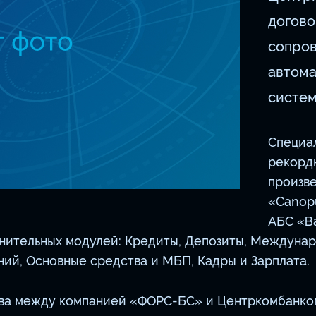
догово
сопро
автома
систем
Специа
рекордн
произв
«Canopu
АБС «В
олнительных модулей: Кредиты, Депозиты, Междун
ний, Основные средства и МБП, Кадры и Зарплата.
ва между компанией «ФОРС-БС» и Центркомбанком