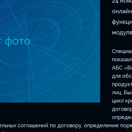
24 ноя
онлайн
функц
модуля
Специа
показа
АБС «В
для об
продук
лиц. Б
цикл кр
договор
опреде
ельных соглашений по договору, определение пор