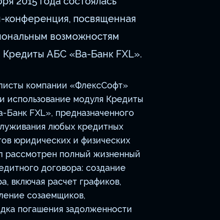
бря 2015 года состоялась
-конференция, посвященная
иональным возможностям
 Кредиты АБС «Ва-Банк FXL».
листы компании «ФлексСофт»
ли использование модуля Кредиты
а-Банк FXL», предназначенного
служивания любых кредитных
тов юридических и физических
ыл рассмотрен полный жизненный
едитного договора: создание
а, включая расчет графиков,
ление созаемщиков,
ядка погашения задолженности